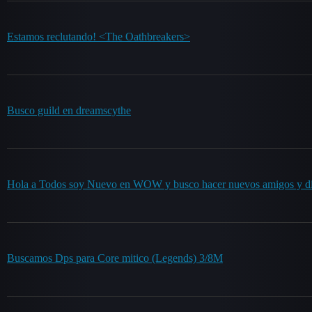
Estamos reclutando! <The Oathbreakers>
Busco guild en dreamscythe
Hola a Todos soy Nuevo en WOW y busco hacer nuevos amigos y disfr
Buscamos Dps para Core mitico (Legends) 3/8M