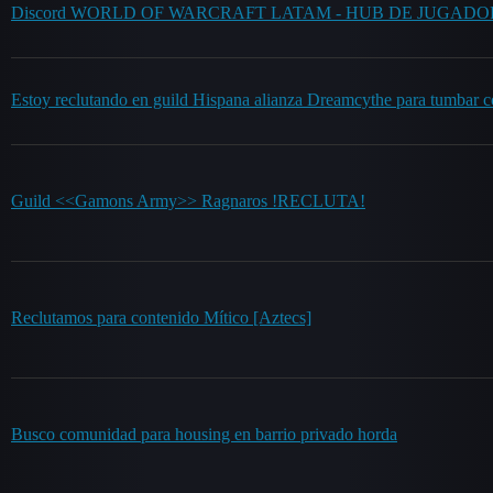
Discord WORLD OF WARCRAFT LATAM - HUB DE JUGADO
Estoy reclutando en guild Hispana alianza Dreamcythe para tumbar co
Guild <<Gamons Army>> Ragnaros !RECLUTA!
Reclutamos para contenido Mítico [Aztecs]
Busco comunidad para housing en barrio privado horda