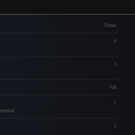
Temas
0
3
708
1
 esperan
3