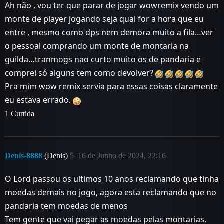
Ah não , vou ter que parar de jogar wowremix vendo um
monte de player jogando seja qual for a hora que eu
entre , mesmo como dps nem demora muito a fila…ver
o pessoal comprando um monte de montaria na
guilda…tranmogs nao curto muito os de pandaria e
comprei só alguns tem como devolver?
Pra mim wow remix servia para essas coisas claramente
eu estava errado.
1 Curtida
Denis-8888
(Denis)
5
16 de Junho de 2024, 22:16
O Lord passou os ultimos 10 anos reclamando que tinha
moedas demais no jogo, agora esta reclamando que no
pandaria tem moedas de menos
Tem gente que vai pegar as moedas pelas montarias,