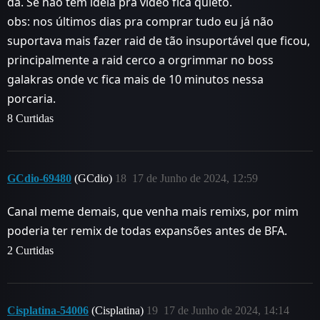
da. Se não tem ideia pra vídeo fica quieto.
obs: nos últimos dias pra comprar tudo eu já não
suportava mais fazer raid de tão insuportável que ficou,
principalmente a raid cerco a orgrimmar no boss
galakras onde vc fica mais de 10 minutos nessa
porcaria.
8 Curtidas
GCdio-69480
(GCdio)
18
17 de Junho de 2024, 12:59
Canal meme demais, que venha mais remixs, por mim
poderia ter remix de todas expansões antes de BFA.
2 Curtidas
Cisplatina-54006
(Cisplatina)
19
17 de Junho de 2024, 14:14