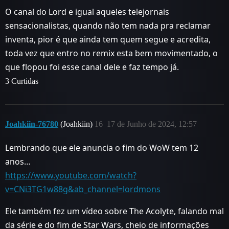
O canal do Lord e igual aqueles telejornais
sensacionalistas, quando não tem nada pra reclamar
inventa, pior é que ainda tem quem segue e acredita,
toda vez que entro no remix esta bem movimentado, o
que flopou foi esse canal dele e faz tempo já.
3 Curtidas
Joahkiin-76780
(Joahkiin)
16
17 de Junho de 2024, 12:57
Lembrando que ele anuncia o fim do WoW tem 12
anos…
https://www.youtube.com/watch?
v=CNi3TG1w88g&ab_channel=lordmons
Ele também fez um vídeo sobre The Acolyte, falando mal
da série e do fim de Star Wars, cheio de informações