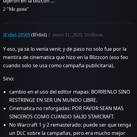
dijeron en la blizcon …
2 "Me gusta"
IFelixl-19569
(IFelixl)
2
enero 31, 2020, 10:06a.m.
Y eso, ya se lo venia venir, y de paso no solo fue por la
mentira de cinematica que hizo en la Blizzcon (eso feo
cuando solo se usa como campaña publicitaria).
Sino:
cambio en el uso del editor mapas: BORRENLO SINO
RESTRINGE EN SER UN MUNDO LIBRE.
Cinematica no reforgadas: POR FAVOR SEAN MAS
SINCEROS COMO CUANDO SALIO STARCRAFT.
No Warcraft 1 y 2 remasterado: puede ser que tenga
un DLC sobre la campañas, pero era mucho mejor