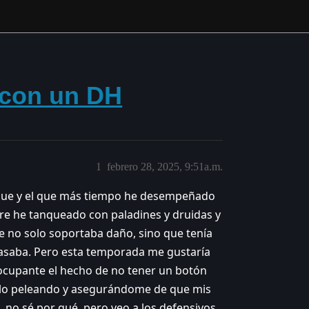
 con un DH
1
febrero 28, 2025, 9:51a.m.
anque y el que más tiempo he desempeñado
re he tanqueado con paladines y druidas y
e no solo soportaba daño, sino que tenía
pasaba. Pero esta temporada me gustaría
ocupante el hecho de no tener un botón
rlo peleando y asegurándome de que mis
, no sé por qué, pero veo a los defensivos