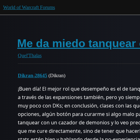
World of Warcraft Forums
Me da miedo tanquear
Quel'Thalas
Dikran-28645
(Dikran)
¡Buen día! El mejor rol que desempeño es el de t
a través de las expansiones también, pero yo siemp
muy poco con DKs; en conclusión, clases con las qu
opciones, algún botón para curarme si algo malo 
tanquear con un cazador de demonios y lo veo pre
que me cure directamente, sino de tener que hace
stats estén bien y hablando desde la no-experiencia