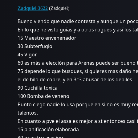
Zadquiel-3622
(Zadquiel)
Bueno viendo que nadie contesta y aunque un poco 
En lo que he visto guías y a otros rogues y así los t
15 Maestro envenenador
30 Subterfugio
45 Vigor
60 es más a elección para Arenas puede ser bueno b
75 depende lo que busques, si quieres mas daño he
el de hilo de cobre, y en 3c3 abusar de los debiles
90 Cuchilla toxica
100 Bomba de veneno
Punto ciego nadie lo usa porque en si no es muy ren
talentos.
En cuanto a pve el assa es mejor a st entonces casi 
15 planificación elaborada
30 maestro asesino