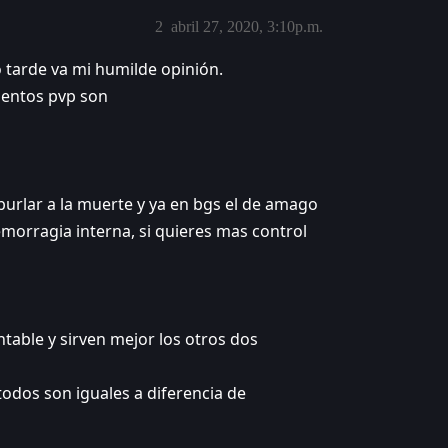
2
abril 27, 2020, 3:10p.m.
tarde va mi humilde opinión.
alentos pvp son
urlar a la muerte y ya en bgs el de amago
morragia interna, si quieres mas control
table y sirven mejor los otros dos
todos son iguales a diferencia de