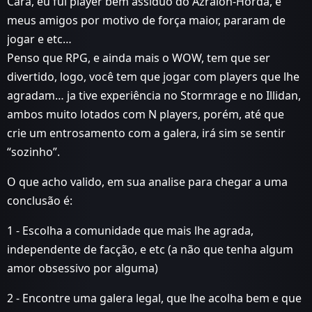
Cara, eu fui player bem assíduo do Azralon-Horda, e
meus amigos por motivo de força maior, pararam de
jogar e etc…
Penso que RPG, e ainda mais o WOW, tem que ser
divertido, logo, você tem que jogar com players que lhe
agradam… ja tive experiência no Stormrage e no Illidan,
ambos muito lotados com N players, porém, até que
crie um entrosamento com a galera, irá sim se sentir
“sozinho”.
O que acho valido, em sua analise para chegar a uma
conclusão é:
1 - Escolha a comunidade que mais lhe agrada,
independente de facção, e etc (a não que tenha algum
amor obsessivo por alguma)
2 - Encontre uma galera legal, que lhe acolha bem e que