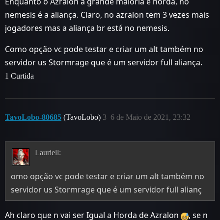
Enquanto o Azralon a grande maioria é horda, no
nemesis é a aliança. Claro, no azralon tem 3 vezes mais
jogadores mas a aliança br está no nemesis.
Como opção vc pode testar e criar um alt também no
servidor us Stormrage que é um servidor full aliança.
1 Curtida
TavoLobo-80685
(TavoLobo)
3
6 de Maio de 2021, 23:32
Lauriell:
omo opção vc pode testar e criar um alt também no
servidor us Stormrage que é um servidor full alianç
Ah claro que n vai ser Igual a Horda de Azralon
, se n