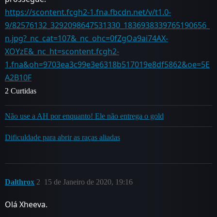
https://scontent.fcgh2-1.fna.fbcdn.net/v/t1.0-
9/82576132_3292098647531330_1836938339765190656_
n.jpg?_nc_cat=107&_nc_ohc=0fZgOa9ai74AX-
XOYzE&_nc_ht=scontent.fcgh2-
1.fna&oh=9703ea3c99e3e6318b517019e8df5862&oe=5E
A2B10F
2 Curtidas
Não use a AH por enquanto! Ele não entrega o gold
Dificuldade para abrir as raças aliadas
Dalthrox
2
15 de Janeiro de 2020, 19:16
Olá Xheeva.