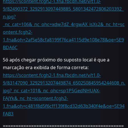
https://scontent.fcgh2-1.fna.fbcdn.net/v/t1.0-
9/82490372_3292913097449885_5801342472806203392_
n.jpg?
_nc_cat=106&_nc_ohc=xdw7dZ_4rgwAX_isXs2&_nc_ht=sc
ontent.fcgh2-
1.fna&oh=2af5e58cfa8199f76ca4115d9e108e78&oe=5E9
BDA6C
Só após chegar próximo do suposto local é que a
marcação era exibida de forma correta:
https://scontent.fcgh2-1.fna.fbcdn.net/v/t1.0-
9/83147090_3292913207449874_650250845954244608_n.
jpg?_nc_cat=101&_nc_ohc=sp1P5GedNHUAX-
FAjYk&_nc_ht=scontent.fcgh2-
1.fna&oh=c481f8d5f6cff139f8cd32d63b340f4e&oe=5E94
FAB3
===============================================