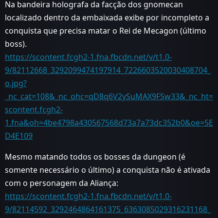
Na bandeira holografa da facção dos gnomecan
localizado dentro da embaixada exibe por incompleto a
conquista que precisa matar o Rei de Mecagon (último
boss).
https://scontent.fcgh2-1.fna.fbcdn.net/v/t1.0-
9/82112668_3292099474197914_7226603520030408704_
o.jpg?
_nc_cat=108&_nc_ohc=qD8q6V2ySuMAX9FSw33&_nc_ht=
scontent.fcgh2-
1.fna&oh=4be4798a430567568d73a7a73dc352b0&oe=5E
D4E109
Mesmo matando todos os bosses da dungeon (é
somente necessário o último) a conquista não é ativada
com o personagem da Aliança:
https://scontent.fcgh2-1.fna.fbcdn.net/v/t1.0-
9/82114592_3292464864161375_6363085029316231168_