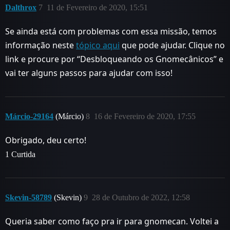
Dalthrox
7
11 de Fevereiro de 2020, 15:51
Se ainda está com problemas com essa missão, temos
informação neste
tópico aqui
que pode ajudar. Clique no
link e procure por “Desbloqueando os Gnomecânicos” e
vai ter alguns passos para ajudar com isso!
Márcio-29164
(Márcio)
8
16 de Fevereiro de 2020, 17:55
Obrigado, deu certo!
1 Curtida
Skevin-58789
(Skevin)
9
28 de Outubro de 2022, 12:58
Queria saber como faço pra ir para gnomecan. Voltei a