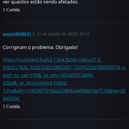
ver quantos estão sendo afetados.
1 Curtida
anon44688843
3
15 de Janeiro de 2020, 20:19
Corrigiram o problema. Obrigado!
https://scontent.fcgh2-1.fna.fbcdn.net/v/t1.0-
9/82217625_3292723210802207_720762324780056576_o.
jpg?_nc_cat=100&_nc_ohc=I02qJ0ITCq8AX-
ZISgJ&_nc_ht=scontent.fcgh2-
1.fna&oh=110f2457316ad220b9cae096d1de711b&oe=5E
A6E0DC
1 Curtida