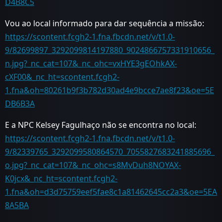
D4B8C5
Vou ao local informado para dar sequência a missão:
https://scontent.fcgh2-1.fna.fbcdn.net/v/t1.0-
9/82699897_3292099814197880_9024866757331910656_
n.jpg?_nc_cat=107&_nc_ohc=vxHYE3gEOhkAX-
cXF00&_nc_ht=scontent.fcgh2-
1.fna&oh=80261b9f3b782d30ad4e9bcce7ae8f23&oe=5E
DB6B3A
E a NPC Kelsey Fagulhaço não se encontra no local:
https://scontent.fcgh2-1.fna.fbcdn.net/v/t1.0-
9/82339765_3292099580864570_7055827683241885696_
o.jpg?_nc_cat=107&_nc_ohc=s8MvDuh8NOYAX-
K0jcx&_nc_ht=scontent.fcgh2-
1.fna&oh=d3d75759eef5fae8c1a81462645cc2a3&oe=5EA
8A5BA