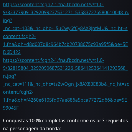
https://scontent.fcgh2-1.fna.fbcdn.net/v/t1.0-
9/83377909_3292099237531271_535837276580610048_n.
jpg?
_nc_cat=103&_nc_ohc=_5uCwy6fCy8AX8JntMU&_nc_ht=s
content.fcgh2-
1.fna&oh=d8d007d8c964b7cb20738675c93a95f5&oe=5E
D6D422
https://scontent.fcgh2-1.fna.fbcdn.net/v/t1.0-
9/82815804_3292099687531226_5864125364141293568_
n.jpg?
_nc_cat=111&_nc_ohc=tsZwOgn_jx8AX83E83b&_nc_ht=sc
ontent.fcgh2-
1.fna&oh=f4260e6105fd07ae886a5bca77272d66&oe=5E
99045F
Conquistas 100% completas conforme os pré-requisitos
na personagem da horda: