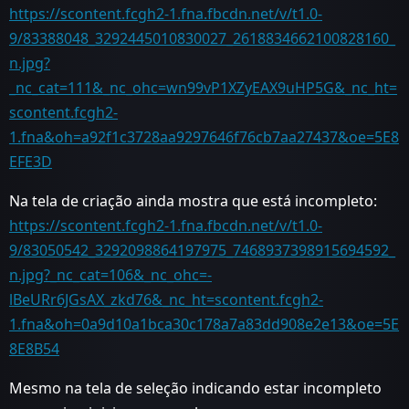
https://scontent.fcgh2-1.fna.fbcdn.net/v/t1.0-
9/83388048_3292445010830027_2618834662100828160_
n.jpg?
_nc_cat=111&_nc_ohc=wn99vP1XZyEAX9uHP5G&_nc_ht=
scontent.fcgh2-
1.fna&oh=a92f1c3728aa9297646f76cb7aa27437&oe=5E8
EFE3D
Na tela de criação ainda mostra que está incompleto:
https://scontent.fcgh2-1.fna.fbcdn.net/v/t1.0-
9/83050542_3292098864197975_7468937398915694592_
n.jpg?_nc_cat=106&_nc_ohc=-
lBeURr6JGsAX_zkd76&_nc_ht=scontent.fcgh2-
1.fna&oh=0a9d10a1bca30c178a7a83dd908e2e13&oe=5E
8E8B54
Mesmo na tela de seleção indicando estar incompleto