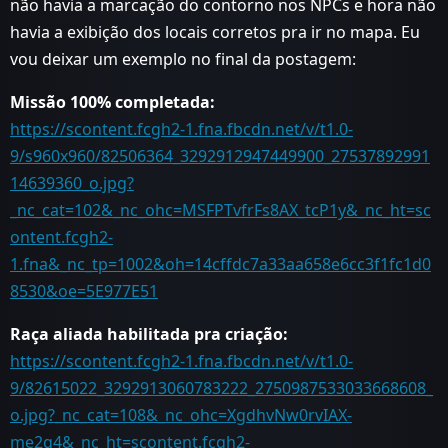
não havia a marcação do contorno nos NPCs e hora não
havia a exibição dos locais corretos pra ir no mapa. Eu
vou deixar um exemplo no final da postagem:
Missão 100% completada:
https://scontent.fcgh2-1.fna.fbcdn.net/v/t1.0-
9/s960x960/82506364_3292912947449900_27537892991
14639360_o.jpg?
_nc_cat=102&_nc_ohc=MSFPTvfrFs8AX_tcP1y&_nc_ht=sc
ontent.fcgh2-
1.fna&_nc_tp=1002&oh=14cffdc7a33aa658e6cc3f1fc1d0
8530&oe=5E977E51
Raça aliada habilitada pra criação:
https://scontent.fcgh2-1.fna.fbcdn.net/v/t1.0-
9/82615022_3292913060783222_2750987533033668608_
o.jpg?_nc_cat=108&_nc_ohc=XgdhvNw0rvIAX-
me2g4&_nc_ht=scontent.fcgh2-