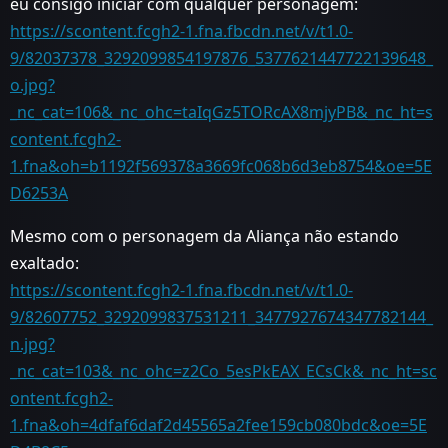
eu consigo iniciar com qualquer personagem:
https://scontent.fcgh2-1.fna.fbcdn.net/v/t1.0-
9/82037378_3292099854197876_5377621447722139648_
o.jpg?
_nc_cat=106&_nc_ohc=taIqGz5TORcAX8mjyPB&_nc_ht=s
content.fcgh2-
1.fna&oh=b1192f569378a3669fc068b6d3eb8754&oe=5E
D6253A
Mesmo com o personagem da Aliança não estando
exaltado:
https://scontent.fcgh2-1.fna.fbcdn.net/v/t1.0-
9/82607752_3292099837531211_3477927674347782144_
n.jpg?
_nc_cat=103&_nc_ohc=z2Co_5esPkEAX_ECsCk&_nc_ht=sc
ontent.fcgh2-
1.fna&oh=4dfaf6daf2d45565a2fee159cb080bdc&oe=5E