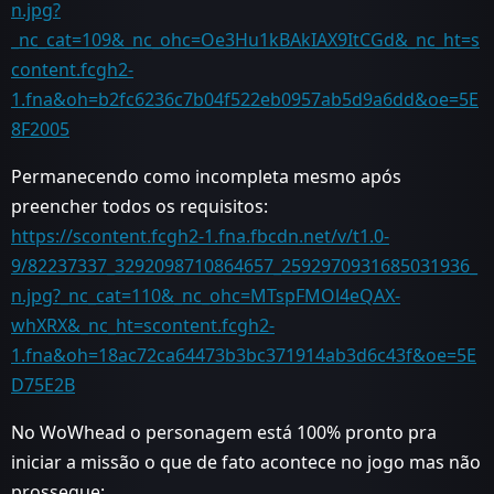
n.jpg?
_nc_cat=109&_nc_ohc=Oe3Hu1kBAkIAX9ItCGd&_nc_ht=s
content.fcgh2-
1.fna&oh=b2fc6236c7b04f522eb0957ab5d9a6dd&oe=5E
8F2005
Permanecendo como incompleta mesmo após
preencher todos os requisitos:
https://scontent.fcgh2-1.fna.fbcdn.net/v/t1.0-
9/82237337_3292098710864657_2592970931685031936_
n.jpg?_nc_cat=110&_nc_ohc=MTspFMOl4eQAX-
whXRX&_nc_ht=scontent.fcgh2-
1.fna&oh=18ac72ca64473b3bc371914ab3d6c43f&oe=5E
D75E2B
No WoWhead o personagem está 100% pronto pra
iniciar a missão o que de fato acontece no jogo mas não
prossegue: