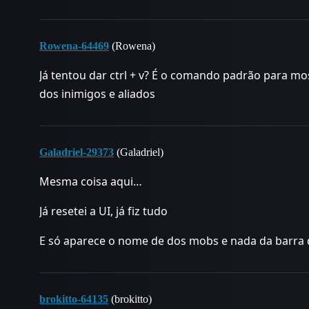
Rowena-64469
(Rowena)
Já tentou dar ctrl + v? É o comando padrão para mos
dos inimigos e aliados
Galadriel-29373
(Galadriel)
Mesma coisa aqui…
Já resetei a UI, já fiz tudo
E só aparece o nome de dos mobs e nada da barra 
brokitto-64135
(brokitto)