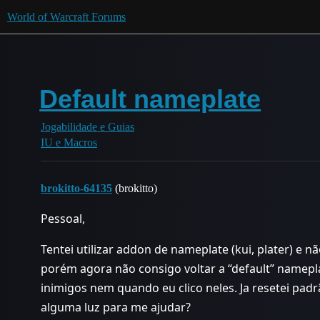
World of Warcraft Forums
Default nameplate
Jogabilidade e Guias
IU e Macros
brokitto-64135
(brokitto)
Pessoal,
Tentei utilizar addon de nameplate (kui, plater) 
porém agora não consigo voltar a “default” namepla
inimigos nem quando eu clico neles. Ja resetei pad
alguma luz para me ajudar?