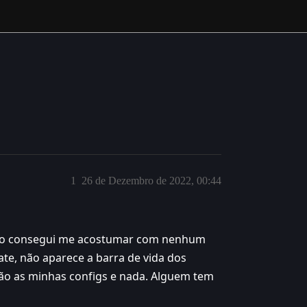
1
26 de Dezembro de 2022, 00:44
e não consegui me acostumar com nenhum
te, não aparece a barra de vida dos
rão as minhas configs e nada. Alguem tem