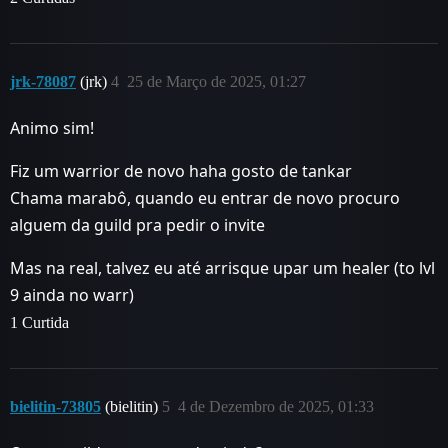
jrk-78087
(jrk)
4
25 de Março de 2025, 01:27
Animo sim!
Fiz um warrior de novo haha gosto de tankar
Chama marabô, quando eu entrar de novo procuro
alguem da guild pra pedir o invite
Mas na real, talvez eu até arrisque upar um healer (to lvl
9 ainda no warr)
1 Curtida
bielitin-73805
(bielitin)
5
4 de Dezembro de 2025, 01:33