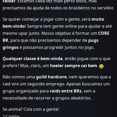
raidar
. Estamos cada vez mais perto disso, mas
precisamos da ajuda de todos os brasileiros no servidor.
Se quiser começar a jogar com a gente, será
muito
bem-vindo
! Sempre tem gente online para ajudar e até
mesmo upar junto. Nosso objetivo é formar um
CORE
BR
, para que não precisemos depender de
pugs
gringos
e possamos progredir juntos no jogo.
Qualquer classe é bem-vinda
, então jogue com o que
preferir! Mas, claro, um
healer sempre cai bem
.
Não somos uma
guild hardcore
, nem queremos que a
raid vire um segundo emprego. Apenas buscamos um
grupo organizado para
raids entre BRs
, sem a
necessidade de recorrer a grupos aleatórios.
Se anima? Cola com a gente!
2 Curtidas