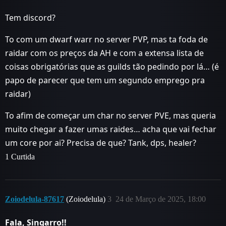
Tem discord?
To com um dwarf warr no server PVP, mas ta foda de
raidar com os preços da AH e com a extensa lista de
coisas obrigatórias que as guilds tão pedindo por lá… (é
papo de parecer que tem um segundo emprego pra
raidar)
To afim de começar um char no server PVE, mas queria
muito chegar a fazer umas raides… acha que vai fechar
um core por ai? Precisa de que? Tank, dps, healer?
1 Curtida
Zoiodelula-87617
(Zoiodelula)
3
24 de Março de 2025, 18:00
Fala, Singarro!!