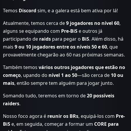
Temos
Discord
sim, e a galera está bem ativa por lá!
Atualmente, temos cerca de
9 jogadores no nível 60
,
alguns se equipando com
Pre-BiS
e outros já
participando de
raids
para pegar o
BiS
. Além disso, há
mais
9 ou 10 jogadores entre os níveis 50 e 60
, que
provavelmente chegarão ao 60 nas próximas semanas.
Também temos
vários outros jogadores que estão no
começo
, upando do
nível 1 ao 50
—são cerca de
10 ou
mais
, então sempre tem alguém para jogar junto.
Somando tudo, teremos em torno de
20 possíveis
raiders
.
Nosso foco agora é
reunir os BRs
, equipá-los com
Pre-
BiS
e, em seguida, começar a formar um
CORE para