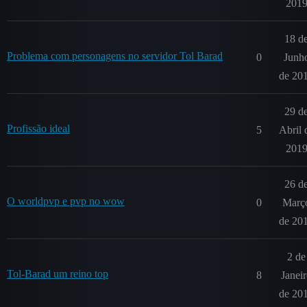
201
18 d
Problema com personagens no servidor Tol Barad
0
Junh
de 20
29 d
Profissão ideal
5
Abril 
201
26 d
O worldpvp e pvp no wow
0
Març
de 20
2 de
Tol-Barad um reino top
8
Janei
de 20