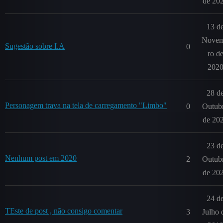
de 20
13 d
Nove
Sugestão sobre I.A
0
ro d
202
28 d
Personagem trava na tela de carregamento "Limbo"
0
Outub
de 20
23 d
Nenhum post em 2020
2
Outub
de 20
24 d
TEste de post , não consigo comentar
3
Julho 