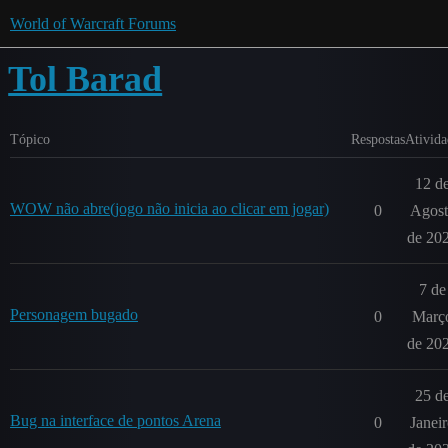
World of Warcraft Forums
Tol Barad
Tópico
Respostas
Ativida
12 d
WOW não abre(jogo não inicia ao clicar em jogar)
0
Agost
de 20
7 de
Personagem bugado
0
Març
de 20
25 d
Bug na interface de pontos Arena
0
Janei