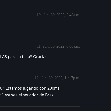
10
abril 30, 2022, 2:48a.m.
11
abril 30, 2022, 6:06a.m.
LAS para la beta!! Gracias
12
abril 30, 2022, 11:17p.m.
 Sur. Estamos jugando con 200ms
Así sea el servidor de Brazil!!!