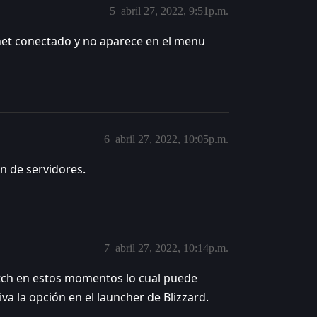
5
abril 27, 2022, 9:51p.m.
net conectado y no aparece en el menu
6
abril 27, 2022, 10:05p.m.
n de servidores.
7
abril 27, 2022, 10:14p.m.
tch en estos momentos lo cual puede
va la opción en el launcher de Blizzard.