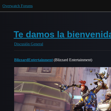
Overwatch Forums
Te damos la bienvenida
Discusión General
BlizzardEntertainment
(Blizzard Entertainment)