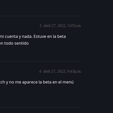
3
abril 27, 2022, 5:07a.m.
 cuenta y nada. Estuve en la beta
en todo sentido
4
abril 27, 2022, 9:43p.m.
tch y no me aparece la beta en el menú