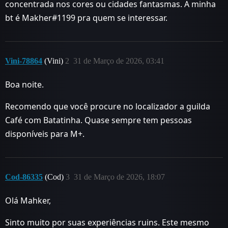
concentrada nos cores ou cidades fantasmas. A minha
bt é Makher#1199 pra quem se interessar.
Vini-78864
(Vini)
2
31 de Março de 2026, 03:41
Boa noite.
Recomendo que você procure no localizador a guilda
Café com Batatinha. Quase sempre tem pessoas
disponíveis para M+.
Cod-86335
(Cod)
3
31 de Março de 2026, 18:07
Olá Mahker,
Sinto muito por suas experiências ruins. Este mesmo