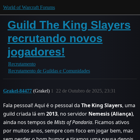
World of Warcraft Forums
Guild The King Slayers
recrutando novos
jogadores!
Recrutamento
Recrutamento de Guildas e Comunidades
Grakel-84477
(Grakel)
1
22 de Outubro de 2025, 23:31
Fala pessoal! Aqui é o pessoal da
The King Slayers
, uma
guild criada lá em
2013
, no servidor
Nemesis (Aliança)
,
ainda nos tempos de
Mists of Pandaria
. Ficamos ativos
por muitos anos, sempre com foco em jogar bem, mas
sem perder o bom humor, e tiramos uma pausa depois