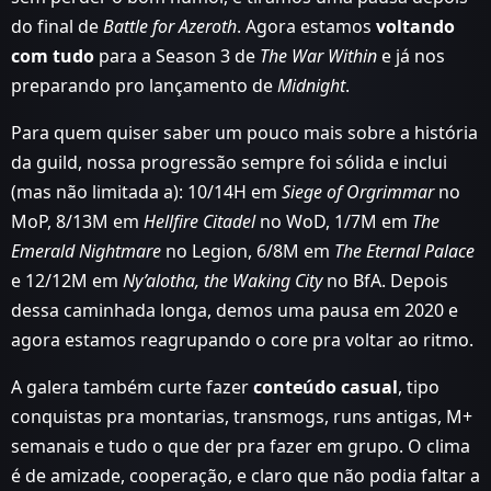
do final de
Battle for Azeroth
. Agora estamos
voltando
com tudo
para a Season 3 de
The War Within
e já nos
preparando pro lançamento de
Midnight
.
Para quem quiser saber um pouco mais sobre a história
da guild, nossa progressão sempre foi sólida e inclui
(mas não limitada a): 10/14H em
Siege of Orgrimmar
no
MoP, 8/13M em
Hellfire Citadel
no WoD, 1/7M em
The
Emerald Nightmare
no Legion, 6/8M em
The Eternal Palace
e 12/12M em
Ny’alotha, the Waking City
no BfA. Depois
dessa caminhada longa, demos uma pausa em 2020 e
agora estamos reagrupando o core pra voltar ao ritmo.
A galera também curte fazer
conteúdo casual
, tipo
conquistas pra montarias, transmogs, runs antigas, M+
semanais e tudo o que der pra fazer em grupo. O clima
é de amizade, cooperação, e claro que não podia faltar a