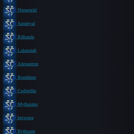
Nimgrield
Sandeval
Rilhatale
Lalanniah
Aitegarenn
Ronddare
Cedriellin
Mythasinn
brewnee
Rythzage