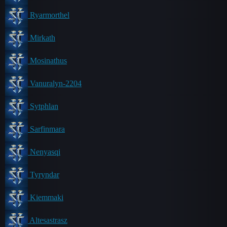
Ryarmorthel
Mirkath
Mosinathus
Vanuralyn-2204
Sytphlan
Sarfinmara
Nenyasqi
Tyryndar
Kiemmaki
Altesastrasz