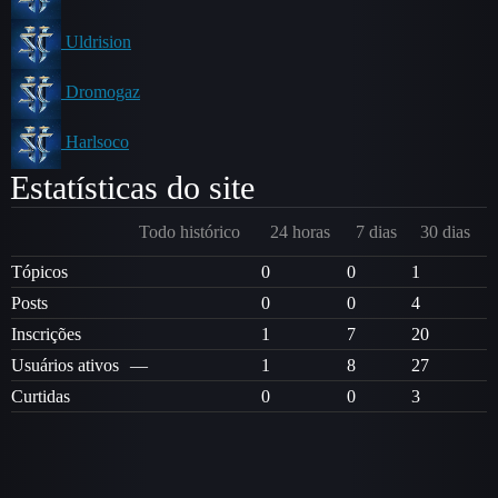
Uldrision
Dromogaz
Harlsoco
Estatísticas do site
Todo histórico
24 horas
7 dias
30 dias
Tópicos
0
0
1
Posts
0
0
4
Inscrições
1
7
20
Usuários ativos
—
1
8
27
Curtidas
0
0
3