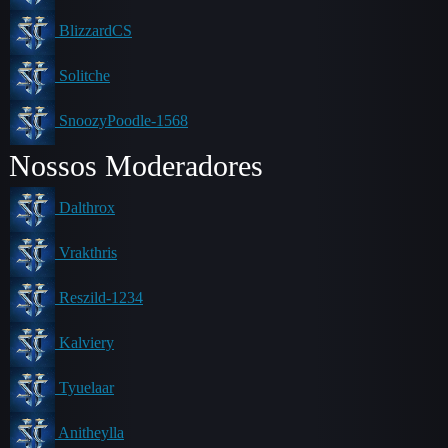
BlizzardCS
Solitche
SnoozyPoodle-1568
Nossos Moderadores
Dalthrox
Vrakthris
Reszild-1234
Kalviery
Tyuelaar
Anitheylla