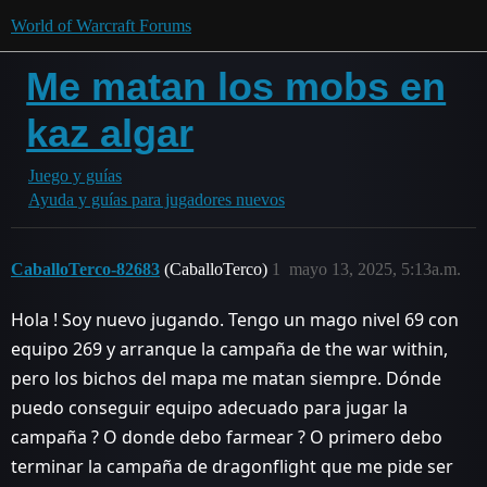
World of Warcraft Forums
Me matan los mobs en
kaz algar
Juego y guías
Ayuda y guías para jugadores nuevos
CaballoTerco-82683
(CaballoTerco)
1
mayo 13, 2025, 5:13a.m.
Hola ! Soy nuevo jugando. Tengo un mago nivel 69 con
equipo 269 y arranque la campaña de the war within,
pero los bichos del mapa me matan siempre. Dónde
puedo conseguir equipo adecuado para jugar la
campaña ? O donde debo farmear ? O primero debo
terminar la campaña de dragonflight que me pide ser